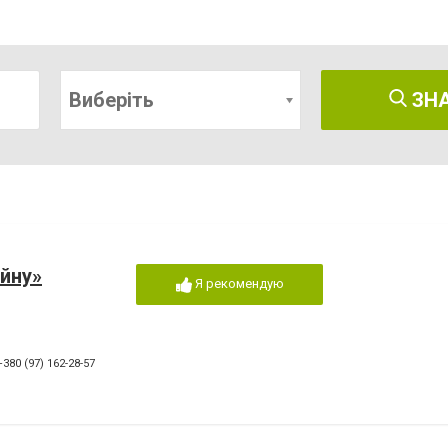
Виберіть
ЗН
йну»
Я рекомендую
+380 (97) 162-28-57