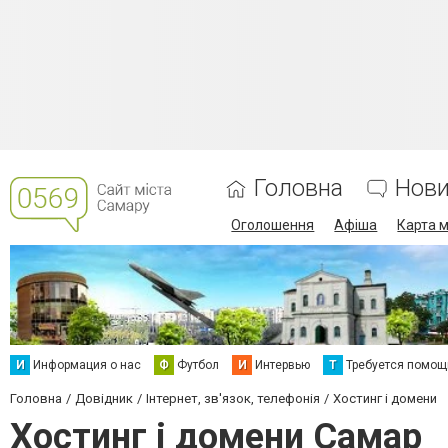
Головна
Нов
Оголошення
Афіша
Карта м
И
Информация о нас
Ф
Футбол
И
Интервью
Т
Требуется помощ
Головна
Довідник
Інтернет, зв'язок, телефонія
Хостинг і домени
Хостинг і домени Самар