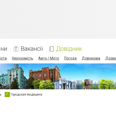
ини
Вакансії
Довідник
іста
Нерухомість
Авто / Мото
Погода
Довідкова
Дозві
ь
Г
Городская медицина