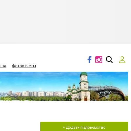
лля
Фотоотчеты
+ Додати підприємство