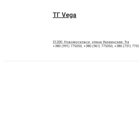
ТГ Vega
51200, Новомосковск, улица Украинская, 9-а
+380 (991) 775050
,
+380 (961) 775050
,
+380 (731) 775