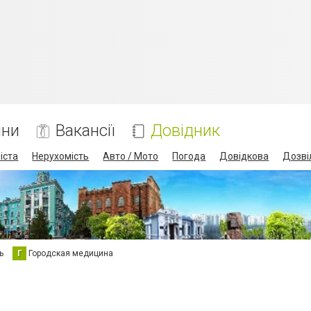
ини
Вакансії
Довідник
іста
Нерухомість
Авто / Мото
Погода
Довідкова
Дозві
ь
Г
Городская медицина