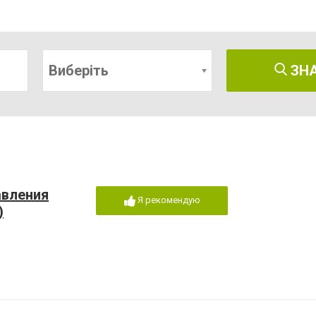
Виберіть
ЗН
авления
Я рекомендую
)