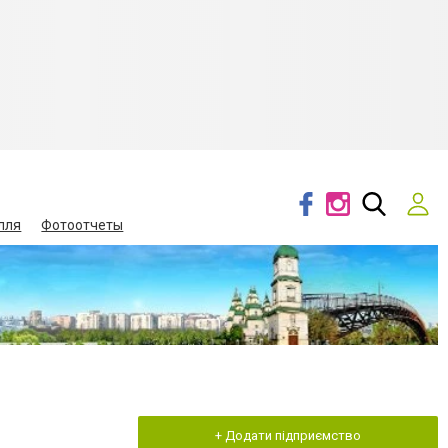
лля
Фотоотчеты
+ Додати підприємство