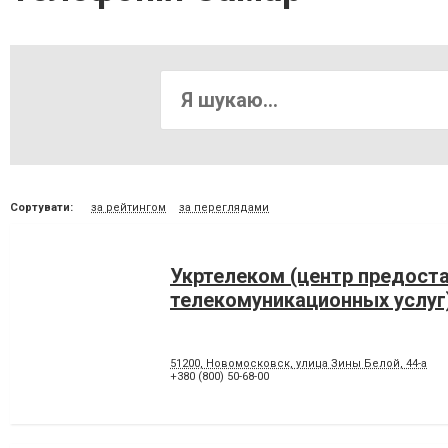
Сортувати:
за рейтингом
за переглядами
Укртелеком (центр предост
телекомуникационных услуг
51200, Новомосковск, улица Зины Белой, 44-а
+380 (800) 50-68-00