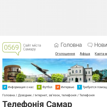
Головна
Нов
Оголошення
Афіша
Карта м
И
Информация о нас
Ф
Футбол
И
Интервью
Т
Требуется помощ
Головна
Довідник
Інтернет, зв'язок, телефонія
Телефонія
Телефонія Самар