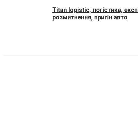
Titan logistic, логістика, ек
розмитнення, пригін авто