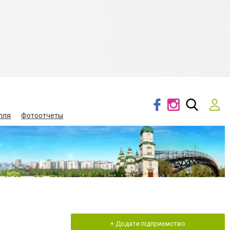
лля
Фотоотчеты
+ Додати підприємство