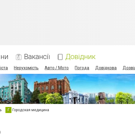
ини
Вакансії
Довідник
іста
Нерухомість
Авто / Мото
Погода
Довідкова
Дозві
ь
Г
Городская медицина
р