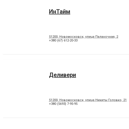
ИнТайм
51200, Новомосковск, улица Паланочная, 2
+380 (67) 612-20-33
Деливери
51200, Новомосковск, улица Никиты Головко, 21
+380 (5693) 7-95-95