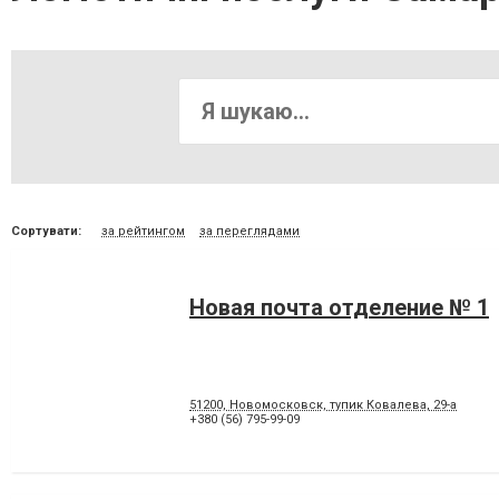
Сортувати:
за рейтингом
за переглядами
Новая почта отделение № 1
51200, Новомосковск, тупик Ковалева, 29-а
+380 (56) 795-99-09