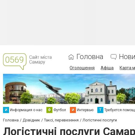
Головна
Нов
Оголошення
Афіша
Карта м
И
Информация о нас
Ф
Футбол
И
Интервью
Т
Требуется помощ
Головна
Довідник
Таксі, перевезення
Логістичні послуги
Логістичні послуги Сама