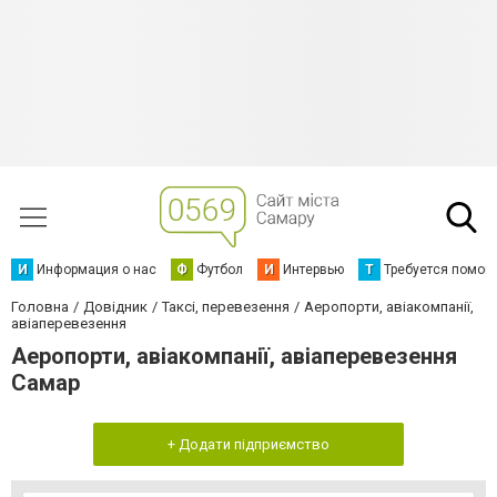
И
Информация о нас
Ф
Футбол
И
Интервью
Т
Требуется помощ
Головна
Довідник
Таксі, перевезення
Аеропорти, авіакомпанії,
авіаперевезення
Аеропорти, авіакомпанії, авіаперевезення
Самар
+ Додати підприємство