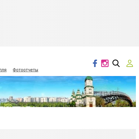
лля
Фотоотчеты