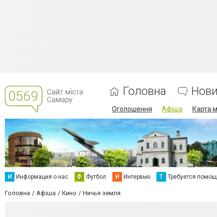
Головна
Нов
Оголошення
Афіша
Карта м
И
Информация о нас
Ф
Футбол
И
Интервью
Т
Требуется помощ
Головна
Афіша
Кино
Ничья земля