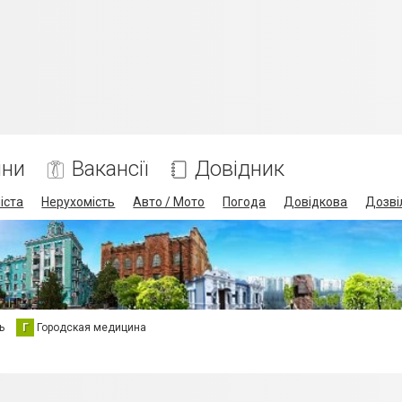
ини
Вакансії
Довідник
іста
Нерухомість
Авто / Мото
Погода
Довідкова
Дозві
ь
Г
Городская медицина