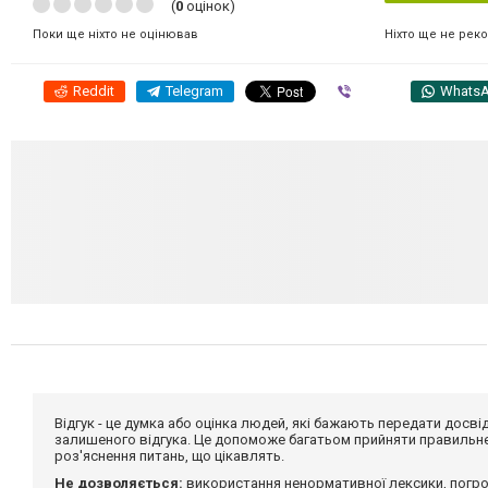
(
0
оцінок)
Ніхто ще не рек
Поки ще ніхто не оцінював
Reddit
Telegram
Viber
Whats
Відгук - це думка або оцінка людей, які бажають передати дос
залишеного відгука. Це допоможе багатьом прийняти правильне 
роз'яснення питань, що цікавлять.
Не дозволяється:
використання ненормативної лексики, погро