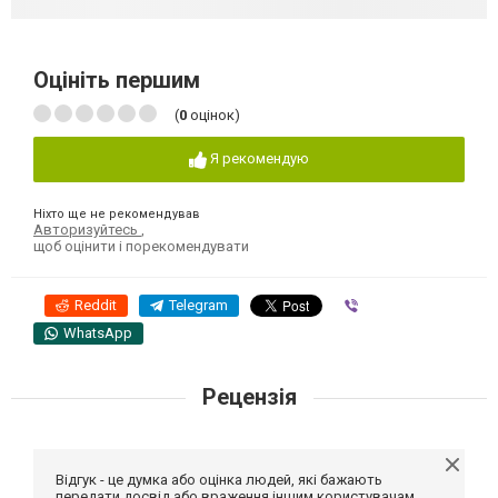
Оцініть першим
(
0
оцінок)
Я рекомендую
Ніхто ще не рекомендував
Авторизуйтесь
,
щоб оцінити і порекомендувати
Reddit
Telegram
Viber
WhatsApp
Рецензія
Відгук - це думка або оцінка людей, які бажають
передати досвід або враження іншим користувачам