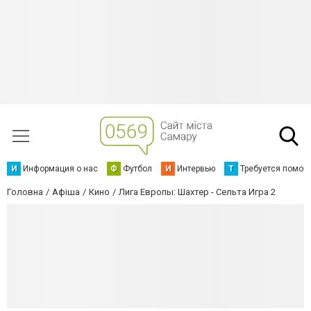
И
Информация о нас
Ф
Футбол
И
Интервью
Т
Требуется помощ
Головна
Афіша
Кино
Лига Европы: Шахтер - Сельта Игра 2