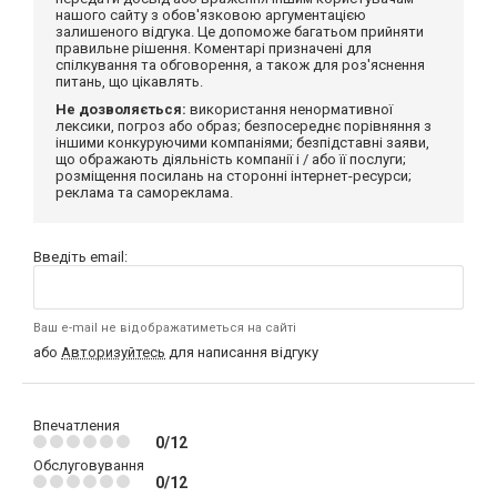
нашого сайту з обов'язковою аргументацією
залишеного відгука. Це допоможе багатьом прийняти
правильне рішення. Коментарі призначені для
спілкування та обговорення, а також для роз'яснення
питань, що цікавлять.
Не дозволяється:
використання ненормативної
лексики, погроз або образ; безпосереднє порівняння з
іншими конкуруючими компаніями; безпідставні заяви,
що ображають діяльність компанії і / або її послуги;
розміщення посилань на сторонні інтернет-ресурси;
реклама та самореклама.
Введіть email:
Ваш e-mail не відображатиметься на сайті
або
Авторизуйтесь
для написання відгуку
Впечатления
0/12
Обслуговування
0/12