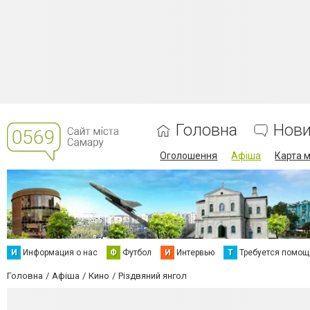
Головна
Нов
Оголошення
Афіша
Карта м
И
Информация о нас
Ф
Футбол
И
Интервью
Т
Требуется помощ
Головна
Афіша
Кино
Різдвяний янгол