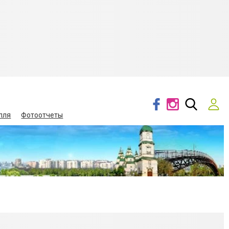
лля
Фотоотчеты