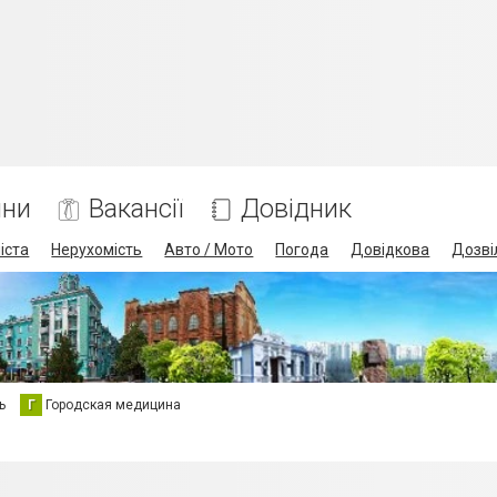
ини
Вакансії
Довідник
іста
Нерухомість
Авто / Мото
Погода
Довідкова
Дозві
ь
Г
Городская медицина