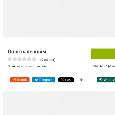
Оцініть першим
(
0
оцінок)
Ніхто ще не рек
Поки ще ніхто не оцінював
Reddit
Telegram
Viber
Whats