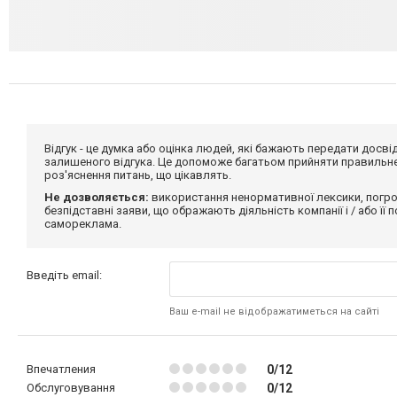
Відгук - це думка або оцінка людей, які бажають передати дос
залишеного відгука. Це допоможе багатьом прийняти правильне 
роз'яснення питань, що цікавлять.
Не дозволяється:
використання ненормативної лексики, погро
безпідставні заяви, що ображають діяльність компанії і / або її
самореклама.
Введіть email:
Ваш e-mail не відображатиметься на сайті
Впечатления
0/12
Обслуговування
0/12