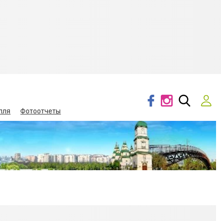
лля
Фотоотчеты