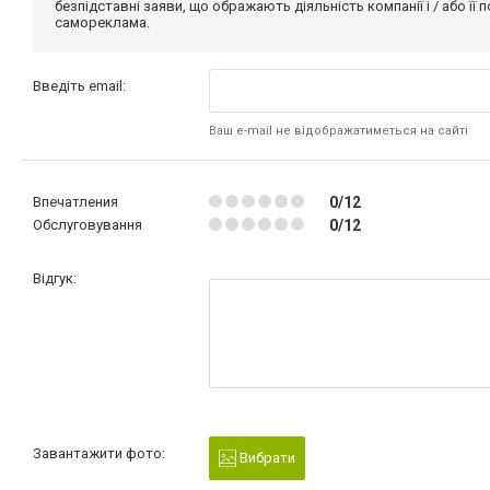
безпідставні заяви, що ображають діяльність компанії і / або її
самореклама.
Введіть email:
Ваш e-mail не відображатиметься на сайті
Впечатления
0/12
Обслуговування
0/12
Відгук:
Завантажити фото:
Вибрати