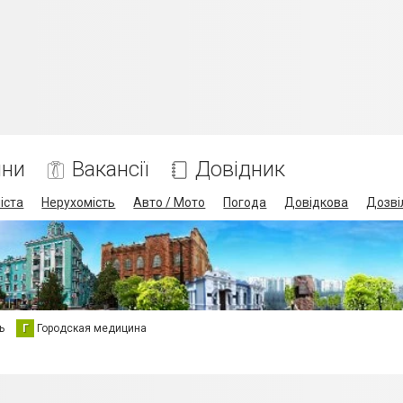
ини
Вакансії
Довідник
іста
Нерухомість
Авто / Мото
Погода
Довідкова
Дозві
ь
Г
Городская медицина