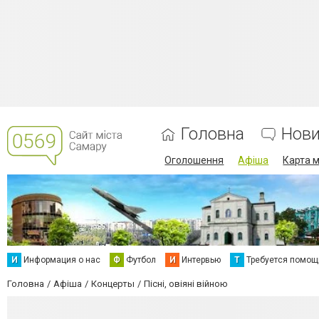
Головна
Нов
Оголошення
Афіша
Карта м
И
Информация о нас
Ф
Футбол
И
Интервью
Т
Требуется помощ
Головна
Афіша
Концерты
Пісні, овіяні війною