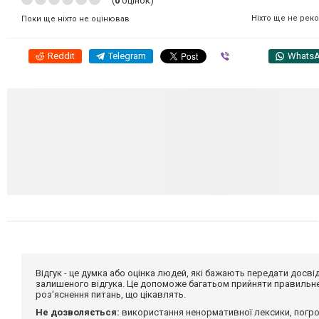
(
0
оцінок)
Ніхто ще не рек
Поки ще ніхто не оцінював
Reddit
Telegram
Viber
Whats
Відгук - це думка або оцінка людей, які бажають передати дос
залишеного відгука. Це допоможе багатьом прийняти правильне 
роз'яснення питань, що цікавлять.
Не дозволяється:
використання ненормативної лексики, погро