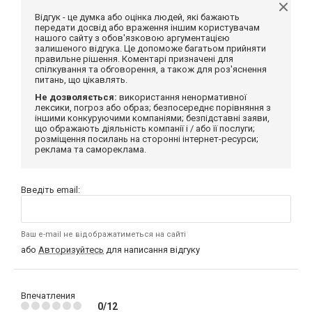
Відгук - це думка або оцінка людей, які бажають
передати досвід або враження іншим користувачам
нашого сайту з обов'язковою аргументацією
залишеного відгука. Це допоможе багатьом прийняти
правильне рішення. Коментарі призначені для
спілкування та обговорення, а також для роз'яснення
питань, що цікавлять.
Не дозволяється:
використання ненормативної
лексики, погроз або образ; безпосереднє порівняння з
іншими конкуруючими компаніями; безпідставні заяви,
що ображають діяльність компанії і / або її послуги;
розміщення посилань на сторонні інтернет-ресурси;
реклама та самореклама.
Введіть email:
Ваш e-mail не відображатиметься на сайті
або
Авторизуйтесь
для написання відгуку
Впечатления
0/12