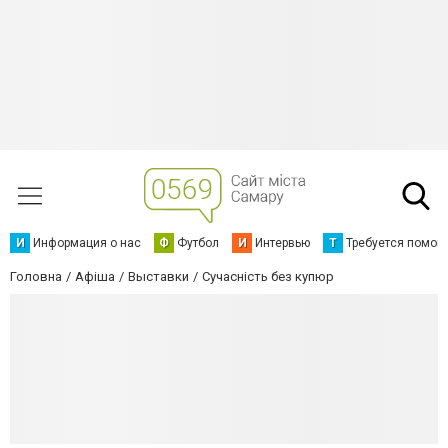
И
Информация о нас
Ф
Футбол
И
Интервью
Т
Требуется помощ
Головна
Афіша
Выставки
Сучасність без купюр