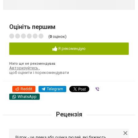
Оцініть першим
(
0
оцінок)
Я рекомендую
Ніхто ще не рекомендував
Авторизуйтесь
,
щоб оцінити і порекомендувати
Reddit
Telegram
Viber
WhatsApp
Рецензія
Відгук - це думка або оцінка людей, які бажають