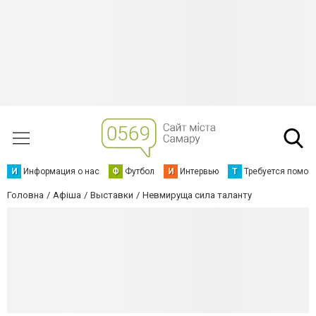
И
Информация о нас
Ф
Футбол
И
Интервью
Т
Требуется помощ
Головна
Афіша
Выставки
Невмируща сила таланту