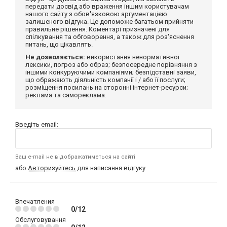
передати досвід або враження іншим користувачам
нашого сайту з обов'язковою аргументацією
залишеного відгука. Це допоможе багатьом прийняти
правильне рішення. Коментарі призначені для
спілкування та обговорення, а також для роз'яснення
питань, що цікавлять.
Не дозволяється:
використання ненормативної
лексики, погроз або образ; безпосереднє порівняння з
іншими конкуруючими компаніями; безпідставні заяви,
що ображають діяльність компанії і / або її послуги;
розміщення посилань на сторонні інтернет-ресурси;
реклама та самореклама.
Введіть email:
Ваш e-mail не відображатиметься на сайті
або
Авторизуйтесь
для написання відгуку
Впечатления
0/12
Обслуговування