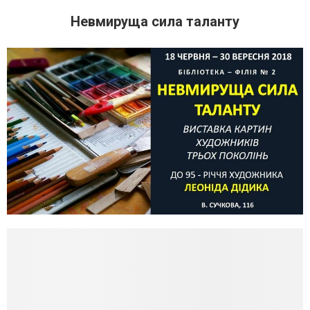
Невмируща сила таланту