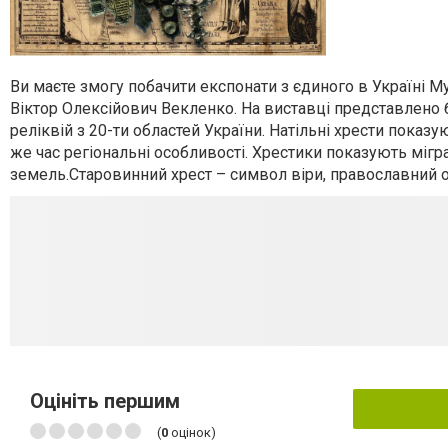
Ви маєте змогу побачити експонати з єдиного в Україні 
Віктор Олексійович Векленко. На виставці представлено б
реліквій з 20-ти областей України. Натільні хрести показ
же час регіональні особливості. Хрестики показують мігр
земель.Старовинний хрест – символ віри, православний о
Оцініть першим
(
0
оцінок)