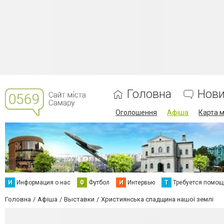
Головна
Нов
Оголошення
Афіша
Карта м
И
Информация о нас
Ф
Футбол
И
Интервью
Т
Требуется помощ
Головна
Афіша
Выставки
Християнська спадщина нашої землі