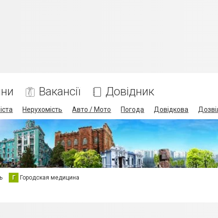
ини
Вакансії
Довідник
іста
Нерухомість
Авто / Мото
Погода
Довідкова
Дозві
ь
Г
Городская медицина