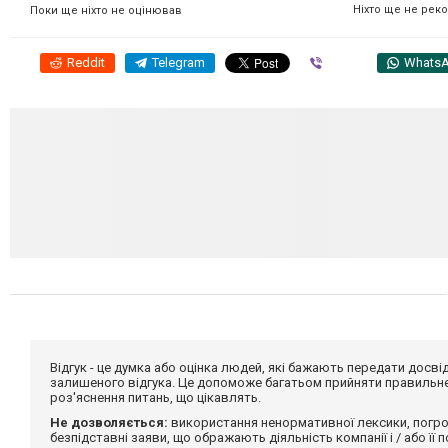
Ніхто ще не рек
Поки ще ніхто не оцінював
Reddit
Telegram
Viber
Whats
Відгук - це думка або оцінка людей, які бажають передати дос
залишеного відгука. Це допоможе багатьом прийняти правильне 
роз'яснення питань, що цікавлять.
Не дозволяється:
використання ненормативної лексики, погро
безпідставні заяви, що ображають діяльність компанії і / або її