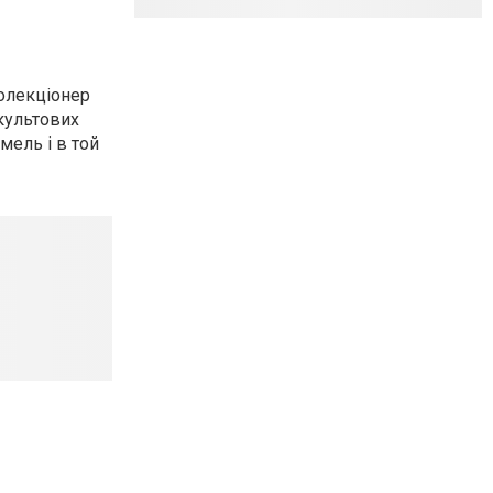
колекціонер
 культових
мель і в той