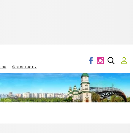
лля
Фотоотчеты