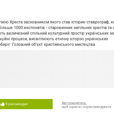
Музею Хреста засновником якого став історик-ставрограф, 
ільше 1000 експонатів - старовинних натільних хрестів та
ують величезний спільний культурний простір українських зе
аційні процеси, висвітлюють етнічну історію українських
беріг. Головний об’єкт християнського мистецтва.
Авторизуйтесь
,
Я рекомендую
щоб оцінити і порекомендувати