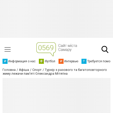
И
Информация о нас
Ф
Футбол
И
Интервью
Т
Требуется помощ
Головна
Афіша
Спорт
Турнір з разового та багатоповторного
жиму лежачи пам'яті Олександра Мітягіна