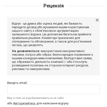
Рецензія
Відгук - це думка або оцінка людей, які бажають
передати досвід або враження іншим користувачам
нашого сайту з обов'язковою аргументацією
залишеного відгука. Це допоможе багатьом прийняти
правильне рішення. Коментарі призначені для
спілкування та обговорення, а також для роз'яснення
питань, що цікавлять.
Не дозволяється:
використання ненормативної
лексики, погроз або образ; безпосереднє порівняння з
іншими конкуруючими компаніями; безпідставні заяви,
що ображають діяльність компанії і / або її послуги;
розміщення посилань на сторонні інтернет-ресурси;
реклама та самореклама.
Введіть email:
Ваш e-mail не відображатиметься на сайті
або
Авторизуйтесь
для написання відгуку