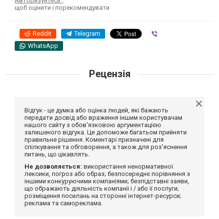
Авторизуйтесь
,
щоб оцінити і порекомендувати
Reddit
Telegram
Viber
WhatsApp
Рецензія
Відгук - це думка або оцінка людей, які бажають
передати досвід або враження іншим користувачам
нашого сайту з обов'язковою аргументацією
залишеного відгука. Це допоможе багатьом прийняти
правильне рішення. Коментарі призначені для
спілкування та обговорення, а також для роз'яснення
питань, що цікавлять.
Не дозволяється:
використання ненормативної
лексики, погроз або образ; безпосереднє порівняння з
іншими конкуруючими компаніями; безпідставні заяви,
що ображають діяльність компанії і / або її послуги;
розміщення посилань на сторонні інтернет-ресурси;
реклама та самореклама.