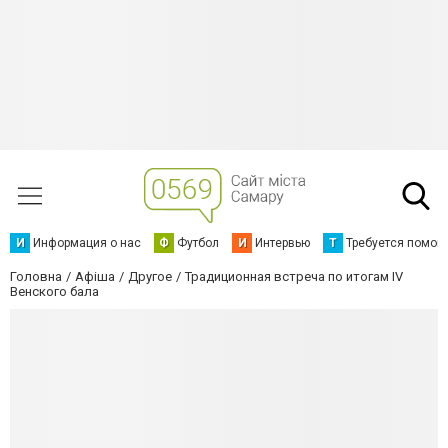
И
Информация о нас
Ф
Футбол
И
Интервью
Т
Требуется помощ
Головна
Афіша
Другое
Традиционная встреча по итогам IV
Венского бала