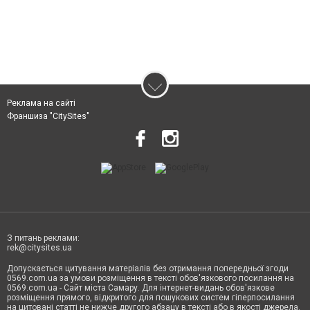
Реклама на сайті
Франшиза "CitySites"
З питань реклами:
rek@citysites.ua
Допускається цитування матеріалів без отримання попередньої згоди
0569.com.ua за умови розміщення в тексті обов'язкового посилання на
0569.com.ua - Сайт міста Самару. Для інтернет-видань обов'язкове
розміщення прямого, відкритого для пошукових систем гіперпосилання
на цитовані статті не нижче другого абзацу в тексті або в якості джерела.