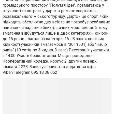
громадського простору "Полум'я Ідеї", позмагатись у
влучності та пограти у дартс, в рамках спортивно-
розважального міського турніру. Дартс - це спорт, який
підходить абсолютно для всіх та не потребує особливих
навичок чи надзвичайних фізичних можливостей. тому
змагання відбудуться лише в двох категоріях: - юніори
до 16 років - загальна категорія 16+ В залежності від
кількості учасників змагаємось в "301"(501) або "Набір
очків" (10 сетів по 3 кидка, 3 лега) Реєстрація учасників
з 14:00 Участь безкоштовна. Місце проведення:
Кооперативний коледж, корпус 2, другий поверх,
кімната #228. Запис учасників та додаткова інфо:
Viber/Telegram 095 18 38 052