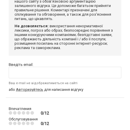
нашого сайту з обов'язковою аргументацією
залишеного відгука. Це допоможе багатьом прийняти
правильне рішення. Коментарі призначені для
спілкування та обговорення, а також для роз'яснення
питань, що цікавлять.
Не дозволяється:
використання ненормативної
лексики, погроз або образ; безпосереднє порівняння з
іншими конкуруючими компаніями; безпідставні заяви,
що ображають діяльність компанії і / або її послуги;
розміщення посилань на сторонні інтернет-ресурси;
реклама та самореклама.
Введіть email:
Ваш e-mail не відображатиметься на сайті
або
Авторизуйтесь
для написання відгуку
Впечатления
0/12
Обслуговування
0/12