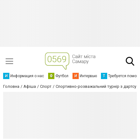
И
Информация о нас
Ф
Футбол
И
Интервью
Т
Требуется помощ
Головна
Афіша
Спорт
Спортивно-розважальний турнір з дартсу