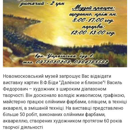
Новомосковський музей запрошує Вас відвідати
виставку картин В.Ф.Біди "Далёкое и близкое"! Василь
Федорович – художник з широким діапазоном
творчості. Він досконало володіє живописом, графікою,
майстерно працює олійними фарбами, олівцем, в техніці
акварелі, в змішаній техніці. На виставці представлено
більше 50 робіт, виконаних олійними фарбами,
аквареллю, створених художником протягом 60 років
творчої діяльності