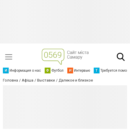
И
Информация о нас
Ф
Футбол
И
Интервью
Т
Требуется помощ
Головна
Афіша
Выставки
Далекое и близкое