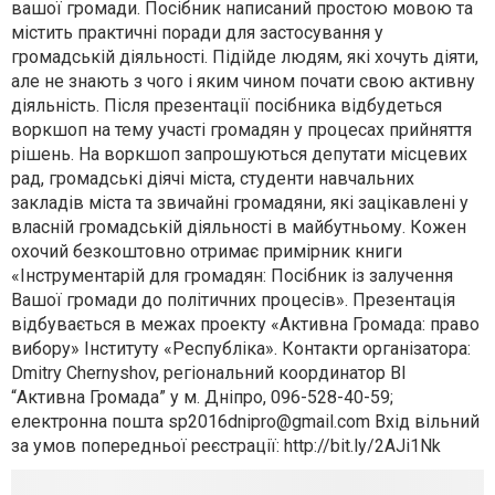
вашої громади. Посібник написаний простою мовою та
містить практичні поради для застосування у
громадській діяльності. Підійде людям, які хочуть діяти,
але не знають з чого і яким чином почати свою активну
діяльність. Після презентації посібника відбудеться
воркшоп на тему участі громадян у процесах прийняття
рішень. На воркшоп запрошуються депутати місцевих
рад, громадські діячі міста, студенти навчальних
закладів міста та звичайні громадяни, які зацікавлені у
власній громадській діяльності в майбутньому. Кожен
охочий безкоштовно отримає примірник книги
«Інструментарій для громадян: Посібник із залучення
Вашої громади до політичних процесів». Презентація
відбувається в межах проекту «Активна Громада: право
вибору» Інституту «Республіка». Контакти організатора:
Dmitry Chernyshov, регіональний координатор ВІ
“Активна Громада” у м. Дніпро, 096-528-40-59;
електронна пошта
sp2016dnipro@gmail.com
Вхід вільний
за умов попередньої реєстрації: http://bit.ly/2AJi1Nk