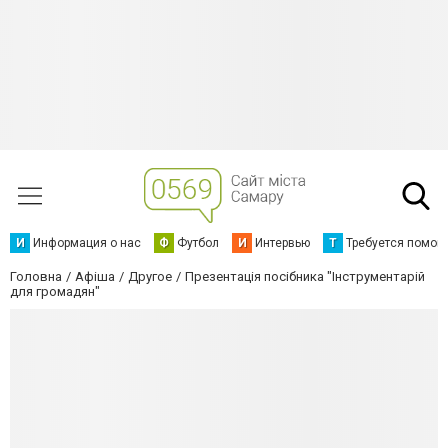
И
Информация о нас
Ф
Футбол
И
Интервью
Т
Требуется помощ
Головна
Афіша
Другое
Презентація посібника "Інструментарій
для громадян"