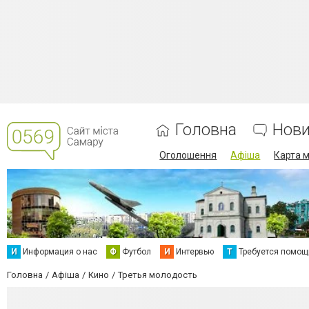
Головна
Нов
Оголошення
Афіша
Карта м
И
Информация о нас
Ф
Футбол
И
Интервью
Т
Требуется помощ
Головна
Афіша
Кино
Третья молодость