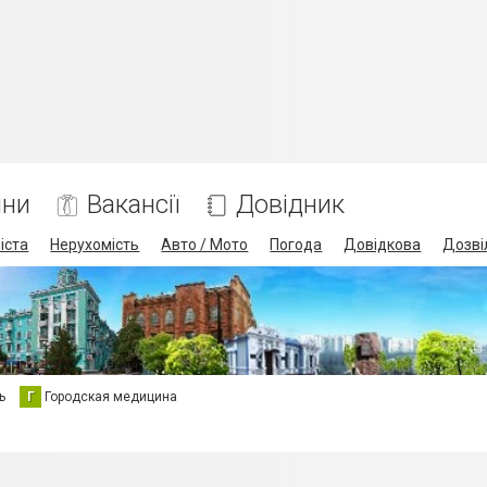
ини
Вакансії
Довідник
іста
Нерухомість
Авто / Мото
Погода
Довідкова
Дозві
ь
Г
Городская медицина