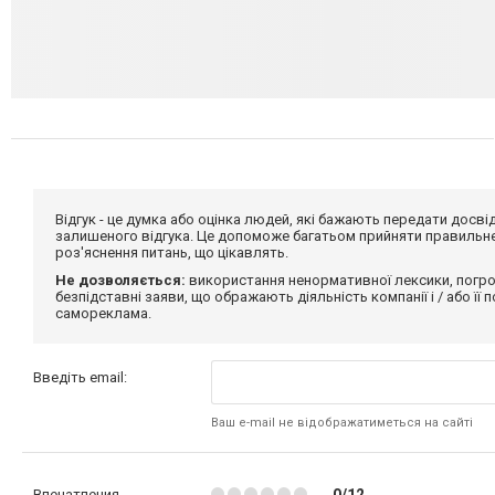
Відгук - це думка або оцінка людей, які бажають передати дос
залишеного відгука. Це допоможе багатьом прийняти правильне 
роз'яснення питань, що цікавлять.
Не дозволяється:
використання ненормативної лексики, погро
безпідставні заяви, що ображають діяльність компанії і / або її
самореклама.
Введіть email:
Ваш e-mail не відображатиметься на сайті
Впечатления