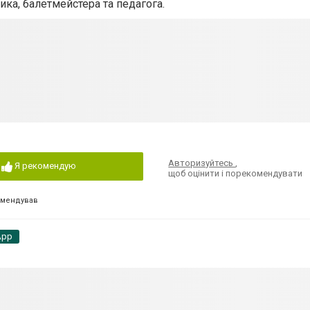
ика, балетмейстера та педагога.
Авторизуйтесь
,
Я рекомендую
щоб оцінити і порекомендувати
омендував
App