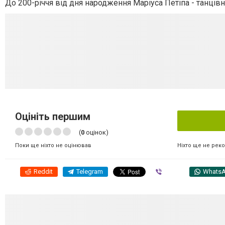
До 200-річчя від дня народження Маріуса Петіпа - танцівн
Оцініть першим
(
0
оцінок)
Ніхто ще не рек
Поки ще ніхто не оцінював
Reddit
Telegram
Viber
Whats