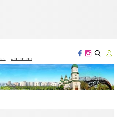
лля
Фотоотчеты