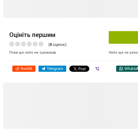
Оцініть першим
(
0
оцінок)
Ніхто ще не рек
Поки ще ніхто не оцінював
Reddit
Telegram
Viber
Whats