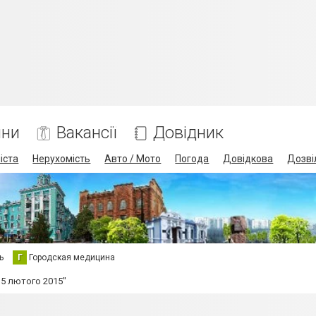
ини
Вакансії
Довідник
іста
Нерухомість
Авто / Мото
Погода
Довідкова
Дозві
ь
Г
Городская медицина
15 лютого 2015"