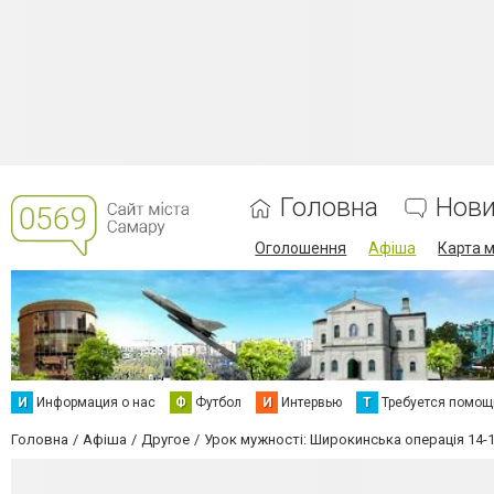
Головна
Нов
Оголошення
Афіша
Карта м
И
Информация о нас
Ф
Футбол
И
Интервью
Т
Требуется помощ
Головна
Афіша
Другое
Урок мужності: Широкинська операція 14-