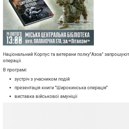
Національний Корпус та ветерани полку"Азов" запрошують
операції.
В програмі:
зустріч з учасником подій
презентація книги "Широкинська операція"
виставка військової амуніції