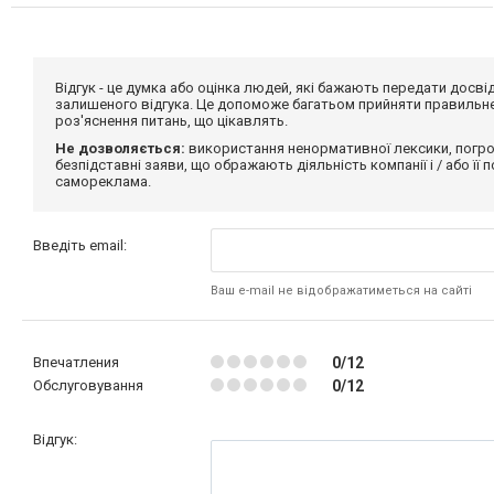
Відгук - це думка або оцінка людей, які бажають передати дос
залишеного відгука. Це допоможе багатьом прийняти правильне 
роз'яснення питань, що цікавлять.
Не дозволяється:
використання ненормативної лексики, погро
безпідставні заяви, що ображають діяльність компанії і / або її
самореклама.
Введіть email:
Ваш e-mail не відображатиметься на сайті
Впечатления
0/12
Обслуговування
0/12
Відгук: