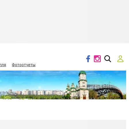
лля
Фотоотчеты