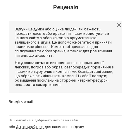
Рецензія
Відгук - це думка або оцінка людей, які бажають
передати досвід або враження іншим користувачам
нашого сайту з обов'язковою аргументацією
залишеного відгука. Це допоможе багатьом прийняти
правильне рішення. Коментарі призначені для
спілкування та обговорення, а також для роз'яснення
питань, що цікавлять.
Не дозволяється:
використання ненормативної
лексики, погроз або образ; безпосереднє порівняння з
іншими конкуруючими компаніями; безпідставні заяви,
що ображають діяльність компанії і / або її послуги;
розміщення посилань на сторонні інтернет-ресурси;
реклама та самореклама.
Введіть email:
Ваш e-mail не відображатиметься на сайті
або
Авторизуйтесь
для написання відгуку