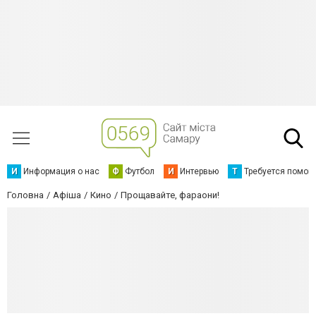
И
Информация о нас
Ф
Футбол
И
Интервью
Т
Требуется помощ
Головна
Афіша
Кино
Прощавайте, фараони!