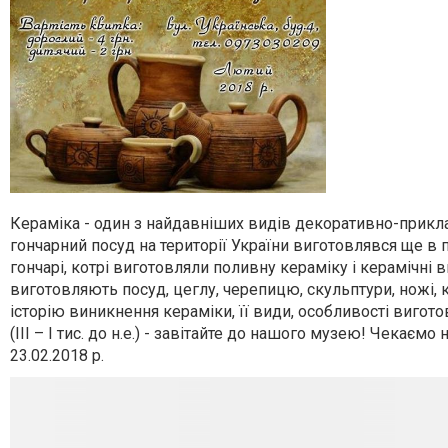
Кераміка - один з найдавніших видів декоративно-прикла
гончарний посуд на території України виготовлявся ще в п
гончарі, котрі виготовляли поливну кераміку і керамічні 
виготовляють посуд, цеглу, черепицю, скульптури, ножі, 
історію виникнення кераміки, її види, особливості вигот
(ІІІ – І тис. до н.е.) - завітайте до нашого музею! Чекаємо 
23.02.2018 р.