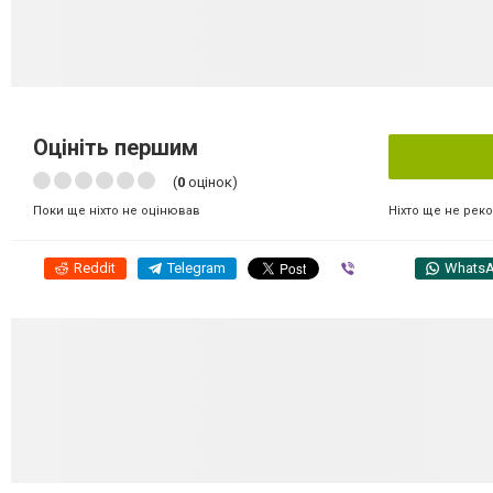
Оцініть першим
(
0
оцінок)
Ніхто ще не рек
Поки ще ніхто не оцінював
Reddit
Telegram
Viber
Whats