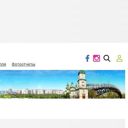
лля
Фотоотчеты