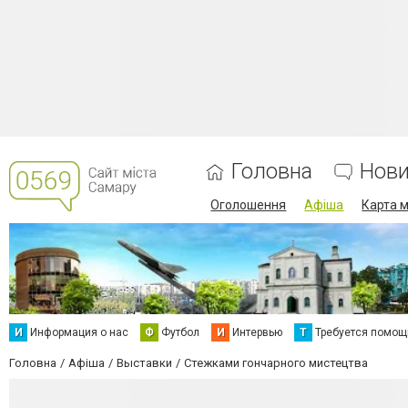
Головна
Нов
Оголошення
Афіша
Карта м
И
Информация о нас
Ф
Футбол
И
Интервью
Т
Требуется помощ
Головна
Афіша
Выставки
Стежками гончарного мистецтва