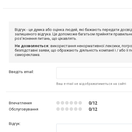
Відгук - це думка або оцінка людей, які бажають передати дос
залишеного відгука. Це допоможе багатьом прийняти правильне 
роз'яснення питань, що цікавлять.
Не дозволяється:
використання ненормативної лексики, погро
безпідставні заяви, що ображають діяльність компанії і / або її
самореклама.
Введіть email:
Ваш e-mail не відображатиметься на сайті
Впечатления
0/12
Обслуговування
0/12
Відгук: