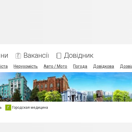
ини
Вакансії
Довідник
іста
Нерухомість
Авто / Мото
Погода
Довідкова
Дозві
ь
Г
Городская медицина