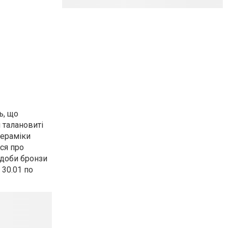
ь, що
 талановиті
кераміки
ся про
 доби бронзи
з 30.01 по