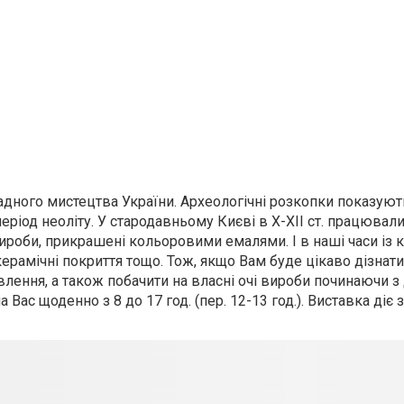
дного мистецтва України. Археологічні розкопки показуют
еріод неоліту. У стародавньому Києві в Х-ХІІ ст. працювали
вироби, прикрашені кольоровими емалями. І в наші часи із 
керамічні покриття тощо. Тож, якщо Вам буде цікаво дізнати
овлення, а також побачити на власні очі вироби починаючи з
на Вас щоденно з 8 до 17 год. (пер. 12-13 год.). Виставка діє 