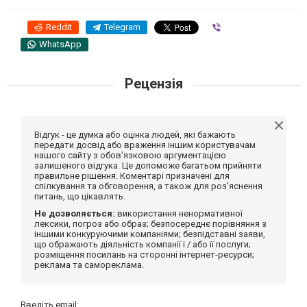
Reddit
Telegram
Viber
WhatsApp
Рецензія
Відгук - це думка або оцінка людей, які бажають
передати досвід або враження іншим користувачам
нашого сайту з обов'язковою аргументацією
залишеного відгука. Це допоможе багатьом прийняти
правильне рішення. Коментарі призначені для
спілкування та обговорення, а також для роз'яснення
питань, що цікавлять.
Не дозволяється:
використання ненормативної
лексики, погроз або образ; безпосереднє порівняння з
іншими конкуруючими компаніями; безпідставні заяви,
що ображають діяльність компанії і / або її послуги;
розміщення посилань на сторонні інтернет-ресурси;
реклама та самореклама.
Введіть email: