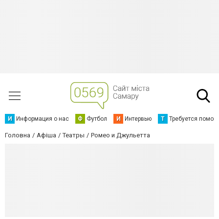
И
Информация о нас
Ф
Футбол
И
Интервью
Т
Требуется помощ
Головна
Афіша
Театры
Ромео и Джульетта