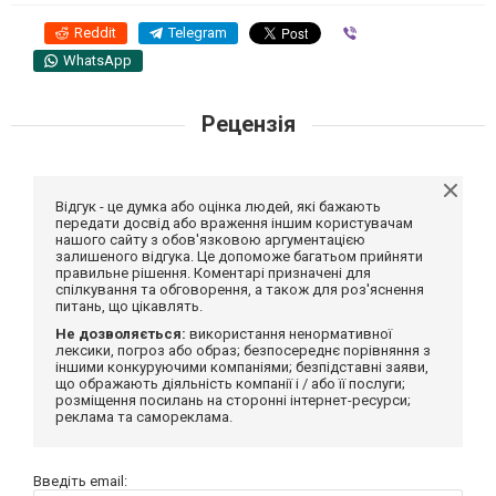
Reddit
Telegram
Viber
WhatsApp
Рецензія
Відгук - це думка або оцінка людей, які бажають
передати досвід або враження іншим користувачам
нашого сайту з обов'язковою аргументацією
залишеного відгука. Це допоможе багатьом прийняти
правильне рішення. Коментарі призначені для
спілкування та обговорення, а також для роз'яснення
питань, що цікавлять.
Не дозволяється:
використання ненормативної
лексики, погроз або образ; безпосереднє порівняння з
іншими конкуруючими компаніями; безпідставні заяви,
що ображають діяльність компанії і / або її послуги;
розміщення посилань на сторонні інтернет-ресурси;
реклама та самореклама.
Введіть email: