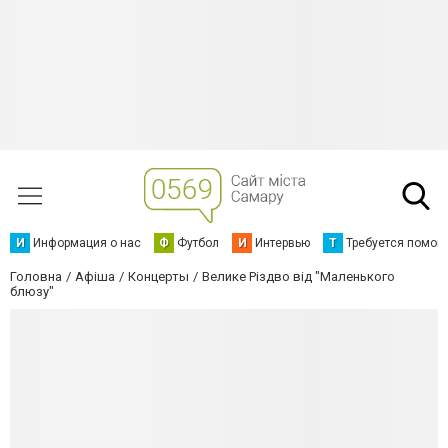
И
Информация о нас
Ф
Футбол
И
Интервью
Т
Требуется помощ
Головна
Афіша
Концерты
Велике Різдво від "Маленького
блюзу"