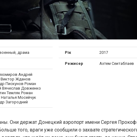
 военный, драма
Рік
2017
Режисер
Ахтем Сеитаблаев
ихомиров Андрей
 Виктор Жданов
др Пискунов Роман
й Вячеслав Довженко
тин Темляк Роман
 Наталья Мосейчук
др Загородний
траны. Они держат Донецкий аэропорт имени Сергея Прокоф
ольше того, враги уже сообщили о захвате стратегическог