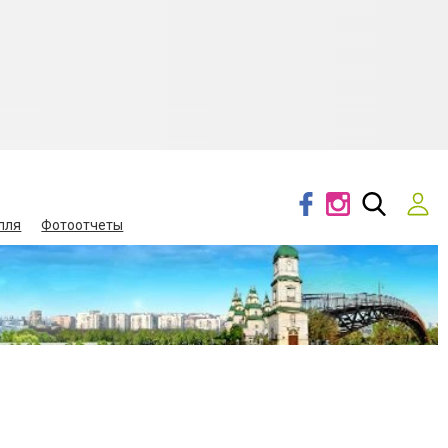
лля
Фотоотчеты