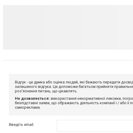
Відгук - це думка або оцінка людей, які бажають передати дос
залишеного відгука. Це допоможе багатьом прийняти правильне 
роз'яснення питань, що цікавлять.
Не дозволяється:
використання ненормативної лексики, погро
безпідставні заяви, що ображають діяльність компанії і / або її
самореклама.
Введіть email: