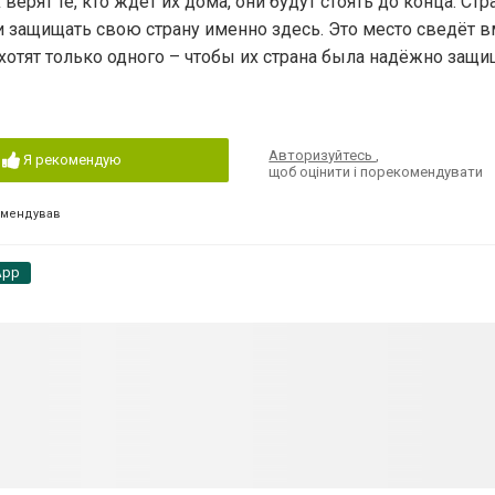
ерят те, кто ждёт их дома, они будут стоять до конца. Стр
и защищать свою страну именно здесь. Это место сведёт в
хотят только одного – чтобы их страна была надёжно защи
Авторизуйтесь
,
Я рекомендую
щоб оцінити і порекомендувати
омендував
App