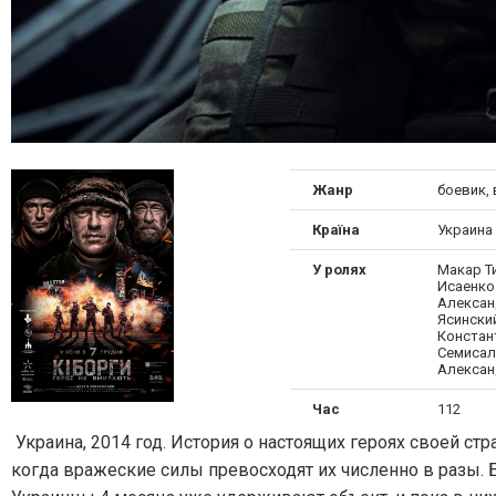
Жанр
боевик,
Країна
Украина
У ролях
Макар Т
Исаенко
Алексан
Ясински
Констан
Семисал
Алексан
Час
112
Украина, 2014 год. История о настоящих героях своей с
когда вражеские силы превосходят их численно в разы. Б