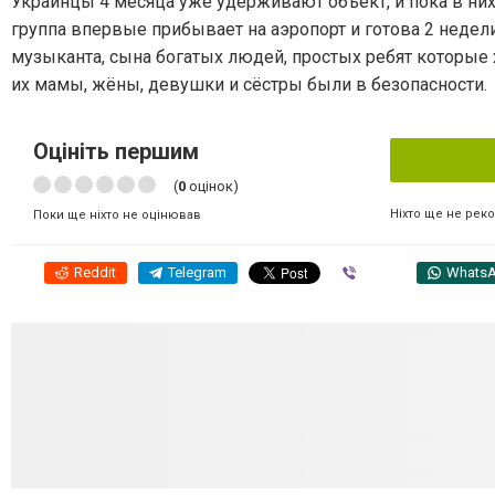
Украинцы 4 месяца уже удерживают объект, и пока в них в
группа впервые прибывает на аэропорт и готова 2 недел
музыканта, сына богатых людей, простых ребят которые 
их мамы, жёны, девушки и сёстры были в безопасности.
Оцініть першим
(
0
оцінок)
Ніхто ще не рек
Поки ще ніхто не оцінював
Reddit
Telegram
Viber
Whats