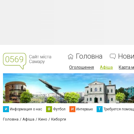
Головна
Нов
Оголошення
Афіша
Карта м
И
Информация о нас
Ф
Футбол
И
Интервью
Т
Требуется помощ
Головна
Афіша
Кино
Киборги