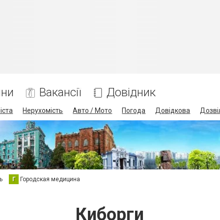
ини
Вакансії
Довідник
іста
Нерухомість
Авто / Мото
Погода
Довідкова
Дозві
ь
Г
Городская медицина
Киборги