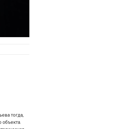
ьева тогда,
о объекта.