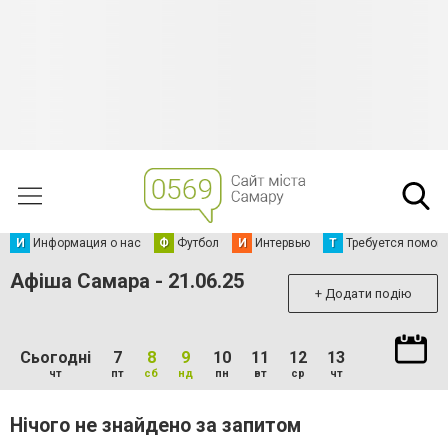
И
Информация о нас
Ф
Футбол
И
Интервью
Т
Требуется помощ
Афіша Самара - 21.06.25
+ Додати подію
Сьогодні
7
8
9
10
11
12
13
чт
пт
сб
нд
пн
вт
ср
чт
Нічого не знайдено за запитом