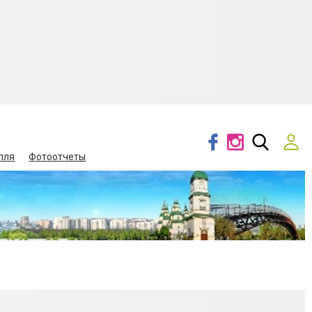
лля
Фотоотчеты