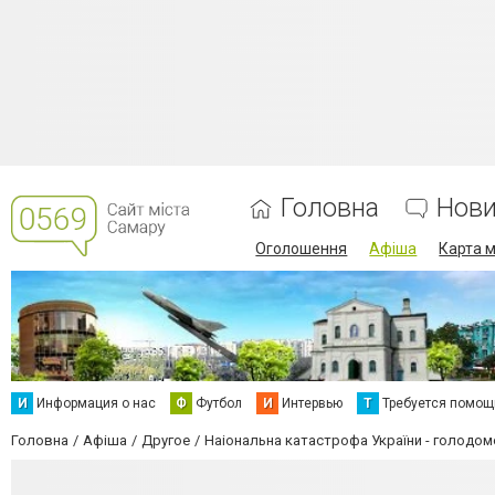
Головна
Нов
Оголошення
Афіша
Карта м
И
Информация о нас
Ф
Футбол
И
Интервью
Т
Требуется помощ
Головна
Афіша
Другое
Наіональна катастрофа України - голодо