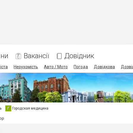
ини
Вакансії
Довідник
іста
Нерухомість
Авто / Мото
Погода
Довідкова
Дозві
ь
Г
Городская медицина
мор