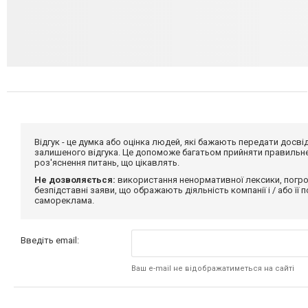
Відгук - це думка або оцінка людей, які бажають передати дос
залишеного відгука. Це допоможе багатьом прийняти правильне 
роз'яснення питань, що цікавлять.
Не дозволяється:
використання ненормативної лексики, погро
безпідставні заяви, що ображають діяльність компанії і / або її
самореклама.
Введіть email:
Ваш e-mail не відображатиметься на сайті