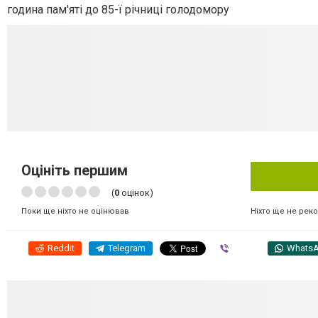
година пам'яті до 85-ї річниці голодомору
Оцініть першим
(
0
оцінок)
Ніхто ще не рек
Поки ще ніхто не оцінював
Reddit
Telegram
Viber
Whats