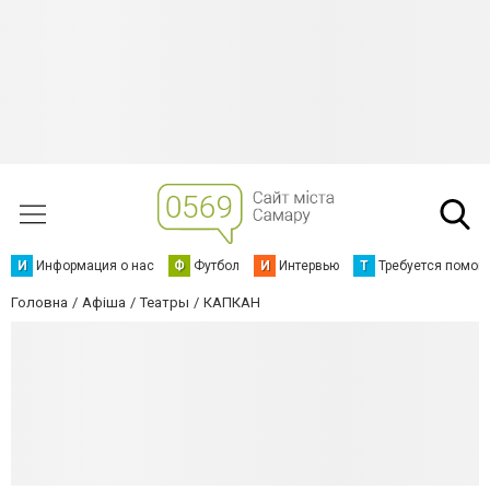
И
Информация о нас
Ф
Футбол
И
Интервью
Т
Требуется помощ
Головна
Афіша
Театры
КАПКАН