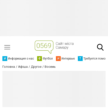
И
Информация о нас
Ф
Футбол
И
Интервью
Т
Требуется помощ
Головна
Афіша
Другое
Восемь