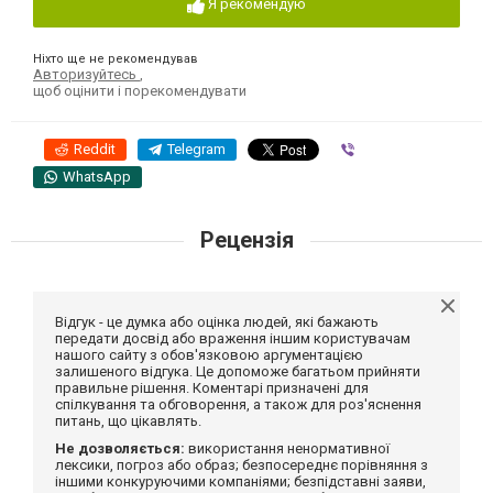
Я рекомендую
Ніхто ще не рекомендував
Авторизуйтесь
,
щоб оцінити і порекомендувати
Reddit
Telegram
Viber
WhatsApp
Рецензія
Відгук - це думка або оцінка людей, які бажають
передати досвід або враження іншим користувачам
нашого сайту з обов'язковою аргументацією
залишеного відгука. Це допоможе багатьом прийняти
правильне рішення. Коментарі призначені для
спілкування та обговорення, а також для роз'яснення
питань, що цікавлять.
Не дозволяється:
використання ненормативної
лексики, погроз або образ; безпосереднє порівняння з
іншими конкуруючими компаніями; безпідставні заяви,