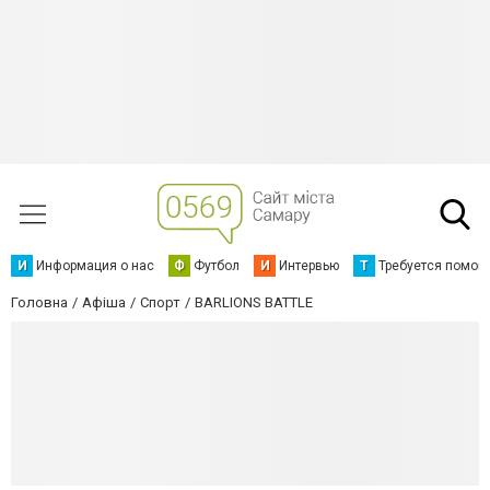
И
Информация о нас
Ф
Футбол
И
Интервью
Т
Требуется помощ
Головна
Афіша
Спорт
BARLIONS BATTLE