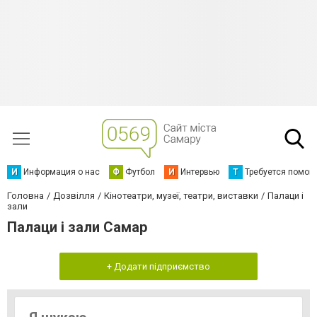
И
Информация о нас
Ф
Футбол
И
Интервью
Т
Требуется помощ
Головна
Дозвілля
Кінотеатри, музеї, театри, виставки
Палаци і
зали
Палаци і зали Самар
+ Додати підприємство