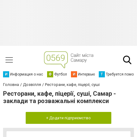
И
Информация о нас
Ф
Футбол
И
Интервью
Т
Требуется помощ
Головна
Дозвілля
Ресторани, кафе, піцерії, суші
Ресторани, кафе, піцерії, суші, Самар -
заклади та розважальні комплекси
+ Додати підприємство