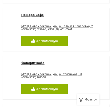
Пещера кафе
51200, Новомосковск, улица Большая Ковалевка, 2
+380 (5693) 7-52-68
,
+380 (98) 651-65-61
Я рекомендую
Фаворит кафе
51200, Новомосковск, улица Гетманская, 33
+380 (5693) 8-00-31
Я рекомендую
Фільтри
3 Burgers кафе