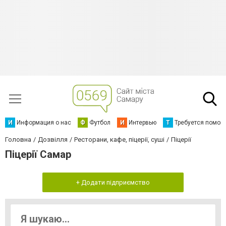
И
Информация о нас
Ф
Футбол
И
Интервью
Т
Требуется помощ
Головна
Дозвілля
Ресторани, кафе, піцерії, суші
Піцерії
Піцерії Самар
+ Додати підприємство