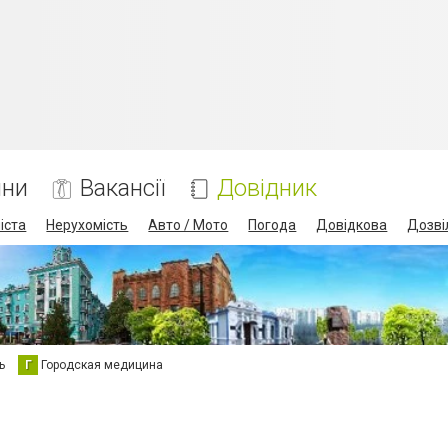
ини
Вакансії
Довідник
іста
Нерухомість
Авто / Мото
Погода
Довідкова
Дозві
ь
Г
Городская медицина