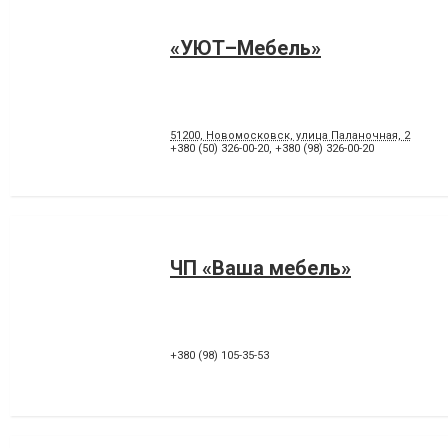
«УЮТ–Мебель»
51200, Новомосковск, улица Паланочная, 2
+380 (50) 326-00-20
,
+380 (98) 326-00-20
ЧП «Ваша мебель»
+380 (98) 105-35-53