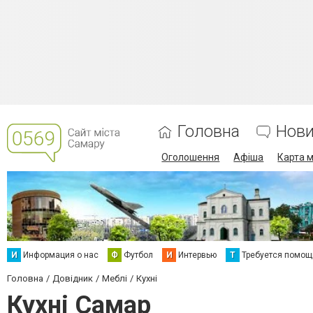
Головна
Нов
Оголошення
Афіша
Карта м
И
Информация о нас
Ф
Футбол
И
Интервью
Т
Требуется помощ
Головна
Довідник
Меблі
Кухні
Кухні Самар