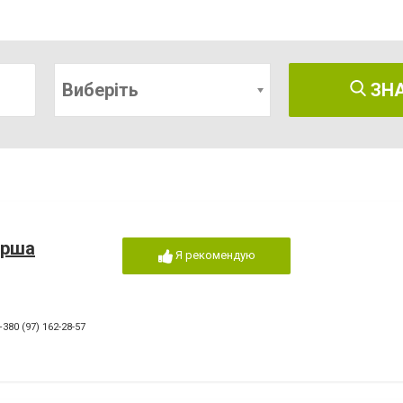
Виберіть
ЗН
ерша
Я рекомендую
+380 (97) 162-28-57