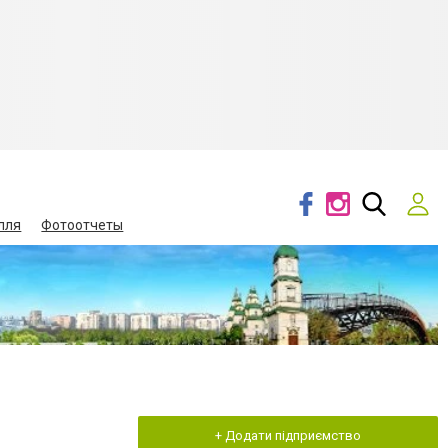
лля
Фотоотчеты
+ Додати підприємство