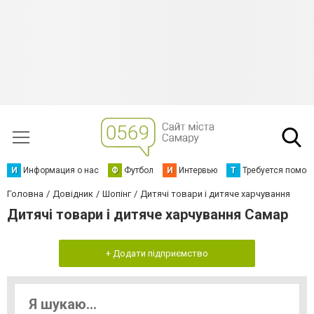
И
Информация о нас
Ф
Футбол
И
Интервью
Т
Требуется помощ
Головна
Довідник
Шопінг
Дитячі товари і дитяче харчування
Дитячі товари і дитяче харчування Самар
+ Додати підприємство