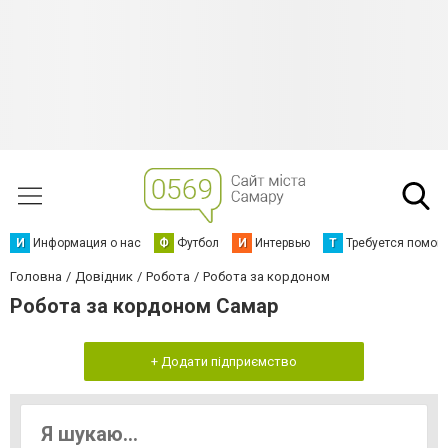
И
Информация о нас
Ф
Футбол
И
Интервью
Т
Требуется помощ
Головна
Довідник
Робота
Робота за кордоном
Робота за кордоном Самар
+ Додати підприємство