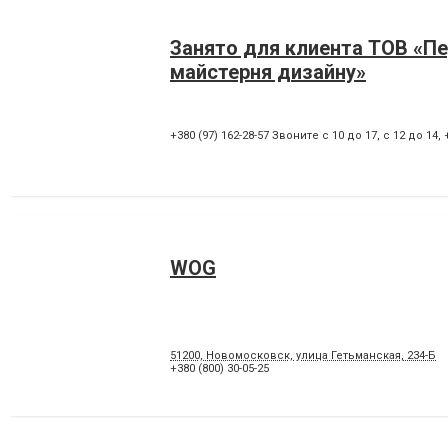
Занято для клиента ТОВ «П
майстерня дизайну»
+380 (97) 162-28-57 Звоните с 10 до 17, с 12 до 14
,
WOG
51200, Новомосковск, улица Гетьманская, 234-Б
+380 (800) 30-05-25