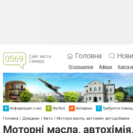
Головна
Нов
Оголошення
Афіша
Карта м
И
Информация о нас
Ф
Футбол
И
Интервью
Т
Требуется помощ
Головна
Довідник
Авто
Моторні масла, автохімія, автодобавки
Моторні масла, автохімі