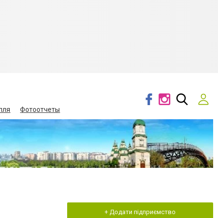
лля
Фотоотчеты
+ Додати підприємство