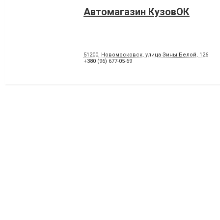
Автомагазин КузовОК
51200, Новомосковск, улица Зины Белой, 126
+380 (96) 677-05-69