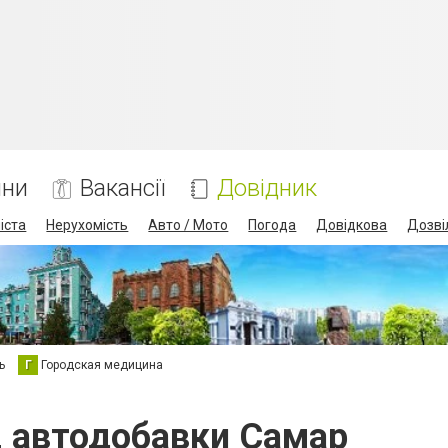
ини
Вакансії
Довідник
іста
Нерухомість
Авто / Мото
Погода
Довідкова
Дозві
ь
Г
Городская медицина
я, автодобавки Самар