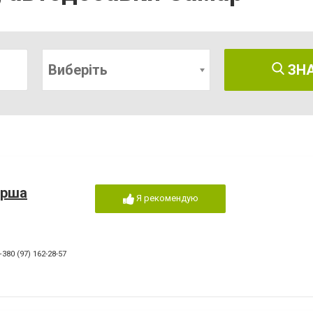
Виберіть
ЗН
ерша
Я рекомендую
+380 (97) 162-28-57