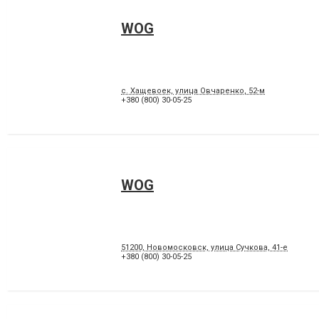
WOG
c. Хащевоек, улица Овчаренко, 52-м
+380 (800) 30-05-25
WOG
51200, Новомосковск, улица Сучкова, 41-е
+380 (800) 30-05-25