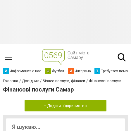
И
Информация о нас
Ф
Футбол
И
Интервью
Т
Требуется помощ
Головна
Довідник
Бізнес-послуги, фінанси
Фінансові послуги
Фінансові послуги Самар
+ Додати підприємство