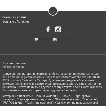
Реклама на сайті
Франшиза "CitySites"
З питань реклами:
rek@citysites.ua
Допускається цитування матеріалів без отримання попередньої згоди
0569.com.ua за умови розміщення в тексті обов'язкового посилання на
0569.com.ua - Сайт міста Самару. Для інтернет-видань обов'язкове
розміщення прямого, відкритого для пошукових систем гіперпосилання
на цитовані статті не нижче другого абзацу в тексті або в якості джерела.
Порушення виняткових прав переслідується Законом.
Матеріали з плашками "Новини компаній", "Промо", "Партнерський
матеріал", "Партнерський спецпроєкт", "Політичні новини", "Пресреліз",
"PR", "Офіційно", "Політична реклама" публікуються на правах реклами.