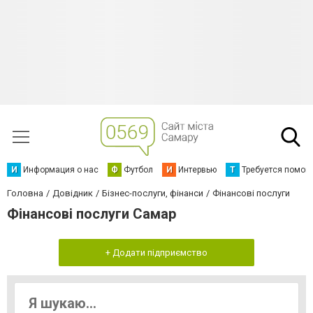
И
Информация о нас
Ф
Футбол
И
Интервью
Т
Требуется помощ
Головна
Довідник
Бізнес-послуги, фінанси
Фінансові послуги
Фінансові послуги Самар
+ Додати підприємство