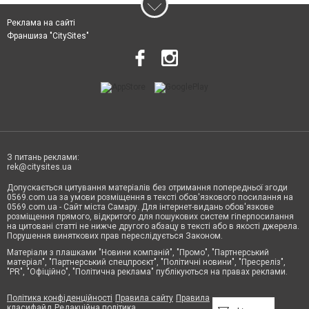
Реклама на сайті
Франшиза "CitySites"
З питань реклами:
rek@citysites.ua
Допускається цитування матеріалів без отримання попередньої згоди
0569.com.ua за умови розміщення в тексті обов'язкового посилання на
0569.com.ua - Сайт міста Самару. Для інтернет-видань обов'язкове
розміщення прямого, відкритого для пошукових систем гіперпосилання
на цитовані статті не нижче другого абзацу в тексті або в якості джерела.
Порушення виняткових прав переслідується Законом.
Матеріали з плашками "Новини компаній", "Промо", "Партнерський
матеріал", "Партнерський спецпроєкт", "Політичні новини", "Пресреліз",
"PR", "Офіційно", "Політична реклама" публікуються на правах реклами.
Політика конфіденційності
Правила сайту
Правила
класифайд
Редакційна політика