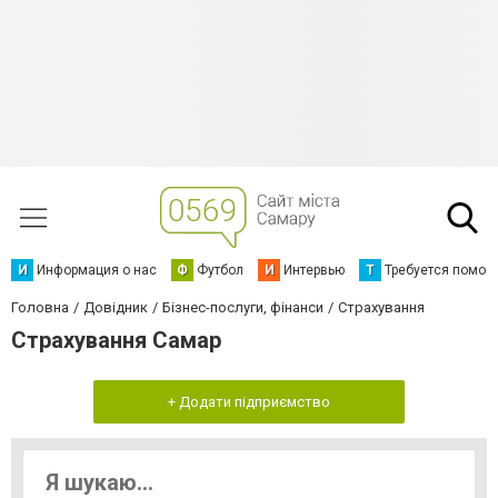
И
Информация о нас
Ф
Футбол
И
Интервью
Т
Требуется помощ
Головна
Довідник
Бізнес-послуги, фінанси
Страхування
Страхування Самар
+ Додати підприємство