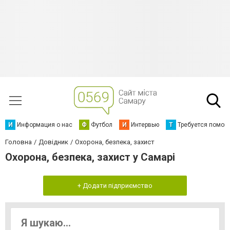
И
Информация о нас
Ф
Футбол
И
Интервью
Т
Требуется помощ
Головна
Довідник
Охорона, безпека, захист
Охорона, безпека, захист у Самарі
+ Додати підприємство