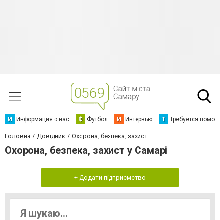
И
Информация о нас
Ф
Футбол
И
Интервью
Т
Требуется помощ
Головна
Довідник
Охорона, безпека, захист
Охорона, безпека, захист у Самарі
+ Додати підприємство