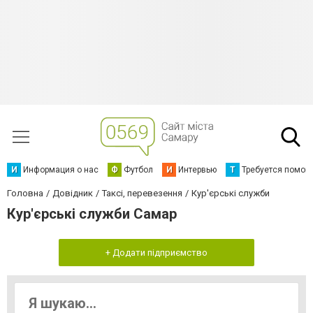
И
Информация о нас
Ф
Футбол
И
Интервью
Т
Требуется помощ
Головна
Довідник
Таксі, перевезення
Кур'єрські служби
Кур'єрські служби Самар
+ Додати підприємство