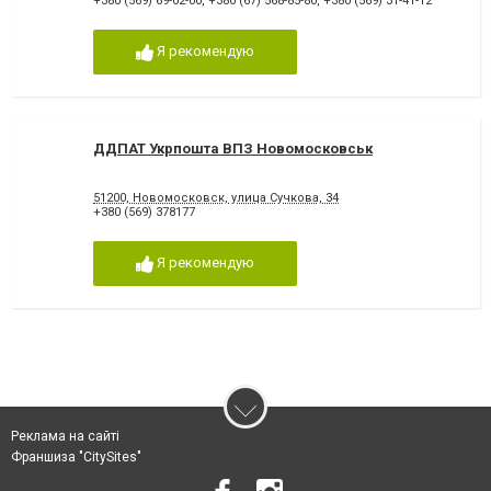
+380 (569) 69-02-00
,
+380 (67) 568-85-80
,
+380 (569) 31-41-12
Я рекомендую
ДДПАТ Укрпошта ВПЗ Новомосковськ
51200, Новомосковск, улица Сучкова, 34
+380 (569) 378177
Я рекомендую
Реклама на сайті
Франшиза "CitySites"