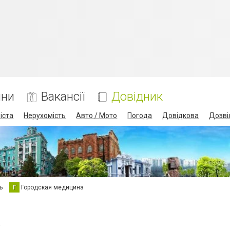
ини
Вакансії
Довідник
іста
Нерухомість
Авто / Мото
Погода
Довідкова
Дозві
ь
Г
Городская медицина
р