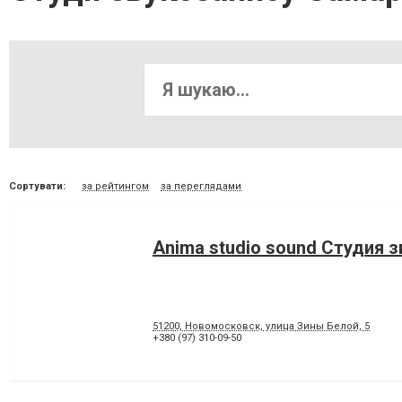
Сортувати:
за рейтингом
за переглядами
Anima studio sound Студия 
51200, Новомосковск, улица Зины Белой, 5
+380 (97) 310-09-50