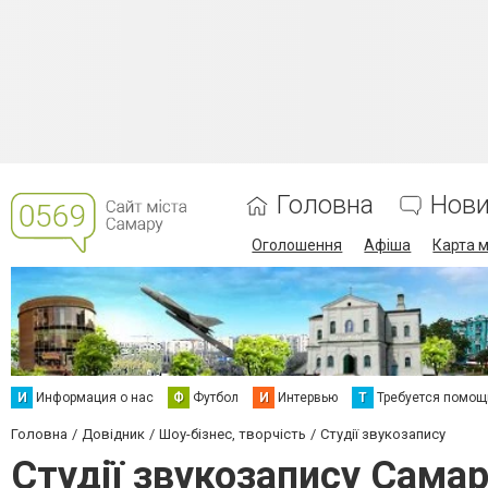
Головна
Нов
Оголошення
Афіша
Карта м
И
Информация о нас
Ф
Футбол
И
Интервью
Т
Требуется помощ
Головна
Довідник
Шоу-бізнес, творчість
Студії звукозапису
Студії звукозапису Сама