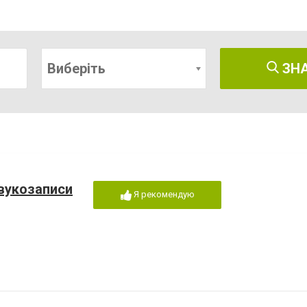
Виберіть
ЗН
звукозаписи
Я рекомендую