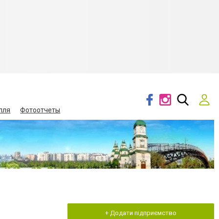
лля
Фотоотчеты
+ Додати підприємство